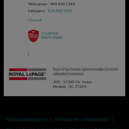
Télécopieur : 450.434.1344
Cellulaire :
514.998.5591
Courriel
COURTIER
PARTICIPANT
Royal LePage Humania, Agence immobilière (Franchisé
indépendant et autonome)
305 - 17255 Ch. Victor
Mirabel, QC J7J1P3
www.royallepage.ca
|
Politique de confidentialité
|