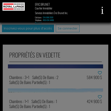
ERIC BRUNET
Courtier Immobilier
Services Immobiliers Éric Brunet Inc.
Cellulaire :
514.998.5591
Téléphone :
450.434.4400
Courriel
Inscrivez-vous pour plus d'accès
Se connecter
PROPRIÉTÉS EN VEDETTE
Chambres : 3+1
Salle(s) De Bains : 2
584 900 $
Salle(s) De Bains Partielle(s) : 1
Chambres : 1+1
Salle(s) De Bains : 1
424 900 $
Salle(s) De Bains Partielle(s) : 1