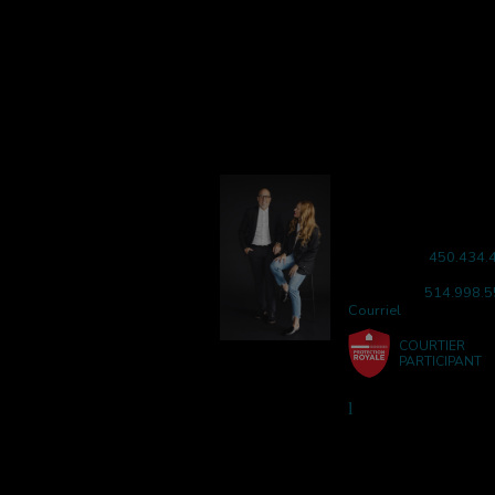
ERIC BRUNET
Courtier Immobilier
Services Immobiliers Éric Brunet
Téléphone :
450.434.
Télécopieur : 450.434
Cellulaire :
514.998.
Courriel
COURTIER
PARTICIPANT