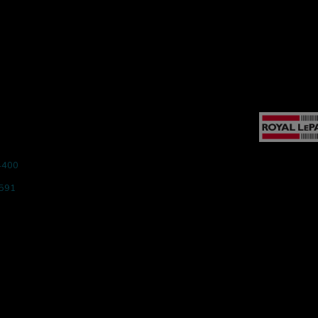
 Inc.
4400
.1344
5591