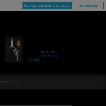
Inscrivez-vous pour plus d'accès
Se connecter
ERIC BRUNET
COURTIER IMMOBILIER
SERVICES IMMOBILIERS ÉRIC BRUNET
INC.
Cellulaire :
514.998.5591
Téléphone :
450.434.4400
Courriel
z Avec Moi