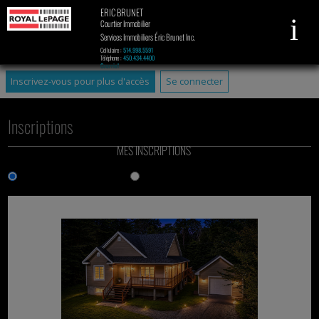
ERIC BRUNET
Courtier Immobilier
Services Immobiliers Éric Brunet Inc.
Cellulaire :
514.998.5591
Téléphone :
450.434.4400
Courriel
Inscrivez-vous pour plus d'accès
Se connecter
Inscriptions
MES INSCRIPTIONS
Affichage Galerie
Affichage Liste