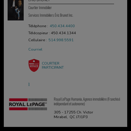
Courtier Immobilier
Services Immobiliers Éric Brunet Inc.
Téléphone :
450.434.4400
Télécopieur : 450.434.1344
Cellulaire :
514.998.5591
Courriel
COURTIER
PARTICIPANT
Royal LePage Humania, Agence immobilière (Franchisé
indépendant et autonome)
305 - 17255 Ch. Victor
Mirabel, QC J7J1P3